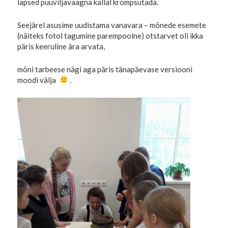
lapsed puuviljavaagna kallal krõmpsutada.
Seejärel asusime uudistama vanavara – mõnede esemete
(näiteks fotol tagumine parempoolne) otstarvet oli ikka
päris keeruline ära arvata,
mõni tarbeese nägi aga päris tänapäevase versiooni
moodi välja
.