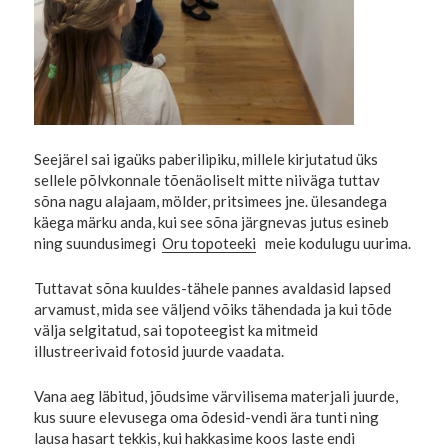
Seejärel sai igaüks paberilipiku, millele kirjutatud üks
sellele põlvkonnale tõenäoliselt mitte niiväga tuttav
sõna nagu alajaam, mölder, pritsimees jne. ülesandega
käega märku anda, kui see sõna järgnevas jutus esineb
ning suundusimegi
Oru topoteeki
meie kodulugu uurima.
Tuttavat sõna kuuldes-tähele pannes avaldasid lapsed
arvamust, mida see väljend võiks tähendada ja kui tõde
välja selgitatud, sai topoteegist ka mitmeid
illustreerivaid fotosid juurde vaadata.
Vana aeg läbitud, jõudsime värvilisema materjali juurde,
kus suure elevusega oma õdesid-vendi ära tunti ning
lausa hasart tekkis, kui hakkasime koos laste endi