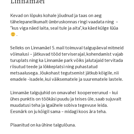
Linnamäel
Kevad on lõpuks kohale jõudnud ja taas on aeg
tähelepanelikumalt ümbruskonnas ringi vaadata ning –
“kus viga näed laita, seal tule ja aita”, ka käed külge lüüa
.
Selleks on Linnamäel 5. mail toimuval talgupäeval mitmeid
võimalusi – jätkuvad tööd terviserajal, kohendamist vajab
turuplats ning ka Linnamäe park võiks jalutajaid tervitada
riisutud teede ja lõkkeplatsi ning puhastatud
metsaalusega. Jõukohast tegutsemist jätkub kõigile, nii
emadele -isadele, kui väiksematele ja suurematele lastele.
Linnamäe talgujuhid on omavahel koopereerunud – kui
ühes punktis on töökäsi puudu ja teises üle, saab sujuvalt
muudatusi teha ja igaühele sobiva tegevuse leida.
Eesmärk on ju kõigil sama – midagi koos ära teha.
Plaanitud on ka ühine talgulõuna.