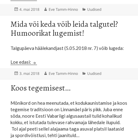
Postitatud
Autor
Rubriigid
4. mai 2018
Eve Tamm-Hinno
Uudised
Mida või keda võib leida talgutel?
Humoorikat lugemist!
Talgupäeva häälekandjast (5.05.2018 nr. 7) võib lugeda:
Mida või keda võib leida talgutel? Humoorikat lugem
Loe edasi:
Postitatud
Autor
Rubriigid
3. mai 2018
Eve Tamm-Hinno
Uudised
Koos tegemisest…
Mõnikord on hea meenutada, et kodukaunistamise ja koos
tegemise traditsioon on Linnamäel päris pikk. Juba enne
sõda, noore Eesti Vabariigi algusaastail tulid kohalikud
kokku, et istutada tulevase rahvamaja lähedale ilupuid.
Tol ajal peeti sellel alajaama taga asuval platsil laatasid
ja spordivõistlusi, tehti jaanituld…