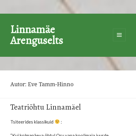
Linnamäe
Arenguselts
MENÜÜ
JA
MOODULI
Autor:
Eve Tamm-Hinno
Teatriõhtu Linnamäel
Tsiteerides klassikuid
:
“Kui kolmapäeva õhtul Oru vana koolimaja juurde