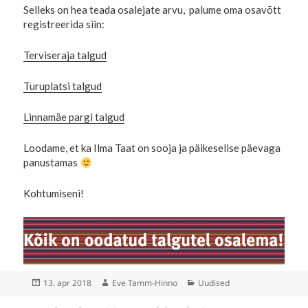
Selleks on hea teada osalejate arvu, palume oma osavõtt
registreerida siin:
Terviseraja talgud
Turuplatsi talgud
Linnamäe pargi talgud
Loodame, et ka Ilma Taat on sooja ja päikeselise päevaga
panustamas
Kohtumiseni!
Postitatud
Autor
Rubriigid
13. apr 2018
Eve Tamm-Hinno
Uudised