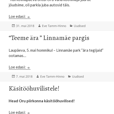
jõudsime, oli parkla juba autosid täis.
Teatriõhtu Linnamäel
Loe edasi:
Postitatud
Autor
Rubriigid
31. mai 2018
Eve Tamm-Hinno
Uudised
“Teeme ära ” Linnamäe pargis
Laupäeva, 5. mai hommikul – Linnamäe park “ära tegijaid”
ootamas…
“Teeme ära ” Linnamäe pargis
Loe edasi:
Postitatud
Autor
Rubriigid
7. mai 2018
Eve Tamm-Hinno
Uudised
Käsitööhuvilistele!
Head Oru piirkonna käsitööhuvilised!
Käsitööhuvilistele!
Loe edasi: