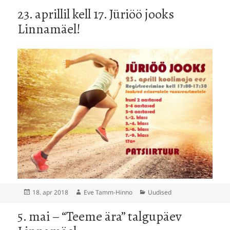
23. aprillil kell 17. Jüriöö jooks
Linnamäel!
Postitatud
Autor
Rubriigid
18. apr 2018
Eve Tamm-Hinno
Uudised
5. mai – “Teeme ära” talgupäev