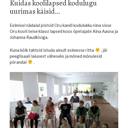
Kuidas koolilapsed kodulugu
uurimas käisid…
Eelmisel nädalal pistsid Oru kandi kodulukku nina sisse
Oru kooli teise klassi lapsed koos õpetajate Aina Aasna ja
Johanna Raudkiviga.
Kuna kõik tahtsid istuda ainult esimesse ritta
, jäi
peeglisaali laiusest väheseks ja mõned mõnulesid
põrandal
.