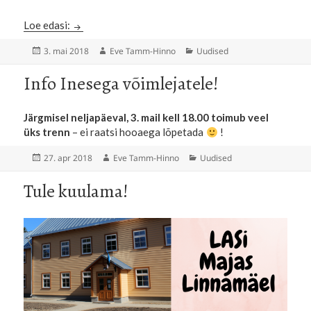
Koos tegemisest…
Loe edasi:
Postitatud
Autor
Rubriigid
3. mai 2018
Eve Tamm-Hinno
Uudised
Info Inesega võimlejatele!
Järgmisel neljapäeval, 3. mail kell 18.00 toimub veel
üks trenn
– ei raatsi hooaega lõpetada
!
Postitatud
Autor
Rubriigid
27. apr 2018
Eve Tamm-Hinno
Uudised
Tule kuulama!