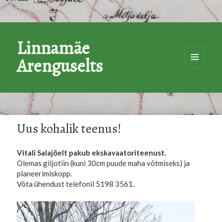
Linnamäe
Arenguselts
MENÜÜ
JA
MOODULI
Uus kohalik teenus!
Vitali Salajõelt pakub ekskavaatoriteenust
.
Olemas giljotiin (kuni 30cm puude maha võtmiseks) ja
planeerimiskopp.
Võta ühendust telefonil 5198 3561.