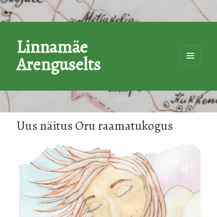
Linnamäe
Arenguselts
MENÜÜ
JA
MOODULI
Uus näitus Oru raamatukogus