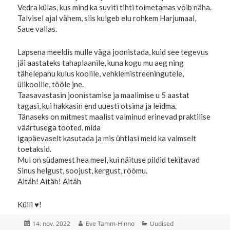
Vedra külas, kus mind ka suviti tihti toimetamas võib näha.
Talvisel ajal vähem, siis kulgeb elu rohkem Harjumaal,
Saue vallas.
Lapsena meeldis mulle väga joonistada, kuid see tegevus
jäi aastateks tahaplaanile, kuna kogu mu aeg ning
tähelepanu kulus koolile, vehklemistreeningutele,
ülikoolile, tööle jne.
Taasavastasin joonistamise ja maalimise u 5 aastat
tagasi, kui hakkasin end uuesti otsima ja leidma.
Tänaseks on mitmest maalist valminud erinevad praktilise
väärtusega tooted, mida
igapäevaselt kasutada ja mis ühtlasi meid ka vaimselt
toetaksid.
Mul on südamest hea meel, kui näituse pildid tekitavad
Sinus helgust, soojust, kergust, rõõmu.
Aitäh! Aitäh! Aitäh
Külli ♥!
Postitatud
Autor
Rubriigid
14. nov. 2022
Eve Tamm-Hinno
Uudised