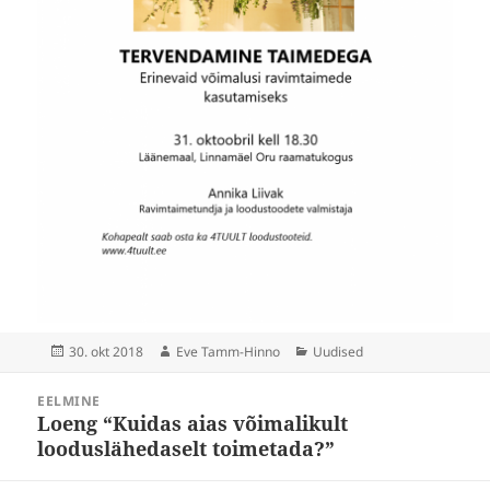
Postitatud
Autor
Rubriigid
30. okt 2018
Eve Tamm-Hinno
Uudised
Navigeerimine
EELMINE
Loeng “Kuidas aias võimalikult
Eelmine
postitus:
looduslähedaselt toimetada?”