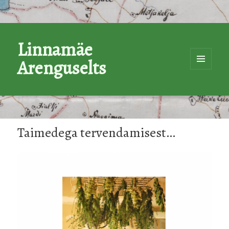
Linnamäe
Arenguselts
MENÜÜ
JA
MOODULI
Taimedega tervendamisest…